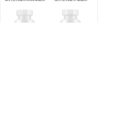
康力士橙子压片糖果
康力士牛初乳压片糖果
我们的产品
|
走进康力士
|
营养+，健康快车
|
合作伙伴
版权所有 © 2021 广州市康力士保健品有限公司
All Rights Reserved. 备案号
粤ICP备15036099号