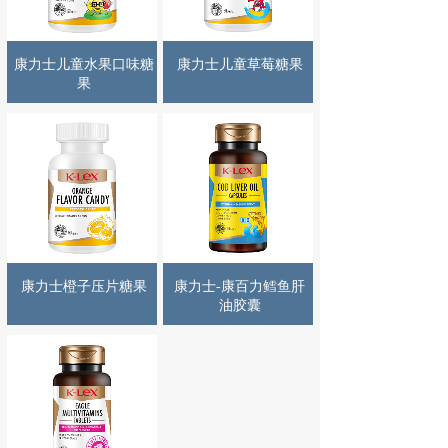
康力士儿童水果口味糖
康力士儿童草莓糖果
果
康力士橙子压片糖果
康力士-康百力鳕鱼肝
油胶囊