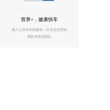
营养+，健康快车
康力士营养学院拥有一支专业优秀的
国际营养师团队
合作伙伴
欢迎前来探索和咨询，一起创作更多
营养生活新模式！