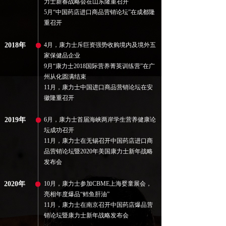
力士新春战略会在山东隆重召开
5月“中国药店进口商品营销论坛”在成都隆
重召开
2018年
4月，康力士斥巨资强势收购境内及境外五
家保健品企业
9月“康力士2018国际营养菁英训练营”在广
州从化圆满结束
11月，康力士中国进口商品营销论坛在安
徽隆重召开
2019年
6月，
康力士首届海峡两岸学生营养健康论
坛成功召开
11月，康力士在无锡召开中国药店进口商
品营销论坛暨2020年美国康力士新年战略
发布会
2020年
10月，康力士参加CBME上海婴童展会，
亮相年度爆品“鳕鱼肝油”
11月，康力士在南京召开中国药店爆品营
销论坛暨康力士新年战略发布会