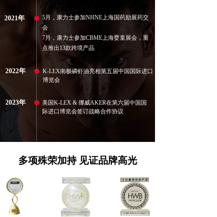
5月，康力士参加NHNE上海国药励展药交
2021年
会
7月，康力士参加CBME上海婴童展会，重
点推出13款跨境产品
2022年
K-LEX南极磷虾油亮相第五届中国国际进口
博览会
2023年
美国K-LEX & 挪威AKER在第六届中国国
际进口博览会签订战略合作协议
多项殊荣加持 见证品牌高光