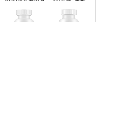
康力士橙子压片糖果
康力士牛初乳压片糖果
我们的产品
|
走进康力士
|
营养+，健康快车
|
合作伙伴
版权所有 © 2021 广州市康力士保健品有限公司
All Rights Reserved. 备案号
粤ICP备15036099号